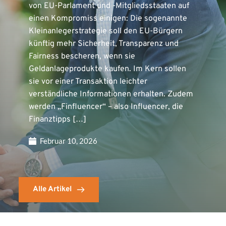
von EU-Parlament und -Mitgliedsstaaten auf
einen Kompromiss einigen: Die sogenannte
Kleinanlegerstrategie soll den EU-Bürgern
künftig mehr Sicherheit, Transparenz und
Fairness bescheren, wenn sie
Geldanlageprodukte kaufen. Im Kern sollen
sie vor einer Transaktion leichter
verständliche Informationen erhalten. Zudem
werden „Finfluencer“ – also Influencer, die
Finanztipps […]
Februar 10, 2026
Alle Artikel