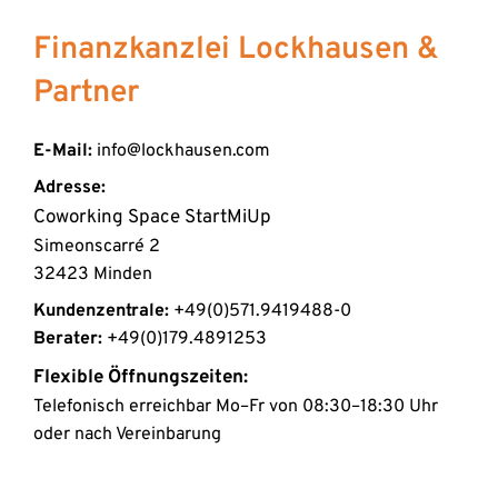
Rückzahlungsbedingungen. Ein Finanzberater kann 
Finanzkanzlei Lockhausen & 
helfen, das passende Angebot zu finden.
Partner
E-Mail:
 info@lockhausen.com
Adresse:
Coworking Space StartMiUp 
Simeonscarré 2
32423 Minden 
Kundenzentrale:
 +49(0)571.9419488-0
Berater:
+49(0)179.4891253
Flexible Öffnungszeiten:
Telefonisch erreichbar Mo–Fr von 08:30–18:30 Uhr
oder nach Vereinbarung 