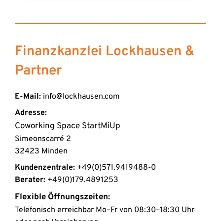
Sie können Ihre Elementarversicherung oft 
anpassen, indem Sie zusätzliche Deckungen 
wählen oder die Versicherungssumme anpassen, 
um sicherzustellen, dass sie Ihren spezifischen 
Finanzkanzlei Lockhausen & 
Bedürfnissen und dem Risiko, dem Sie ausgesetzt 
sind, entspricht.
Partner
E-Mail:
 info@lockhausen.com
Adresse:
Coworking Space StartMiUp 
Simeonscarré 2
32423 Minden 
Kundenzentrale:
 +49(0)571.9419488-0
Berater:
+49(0)179.4891253
Flexible Öffnungszeiten:
Telefonisch erreichbar Mo–Fr von 08:30–18:30 Uhr