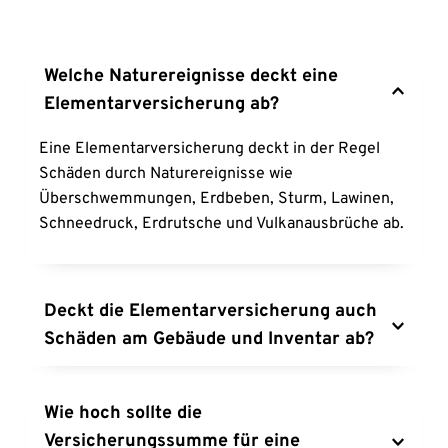
Welche Naturereignisse deckt eine 
Elementarversicherung ab?
Eine Elementarversicherung deckt in der Regel 
Schäden durch Naturereignisse wie 
Überschwemmungen, Erdbeben, Sturm, Lawinen, 
Schneedruck, Erdrutsche und Vulkanausbrüche ab.
Deckt die Elementarversicherung auch 
Schäden am Gebäude und Inventar ab?
Ja, die Elementarversicherung bietet Schutz 
sowohl für Gebäudeschäden als auch für Schäden 
Wie hoch sollte die 
am Inventar, die durch die versicherten 
Versicherungssumme für eine 