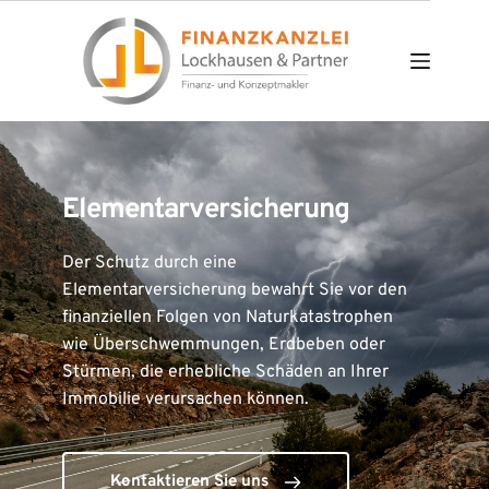
Zum
Inhalt
springen
Elementarversicherung
Der Schutz durch eine 
Elementarversicherung bewahrt Sie vor den 
finanziellen Folgen von Naturkatastrophen 
wie Überschwemmungen, Erdbeben oder 
Stürmen, die erhebliche Schäden an Ihrer 
Immobilie verursachen können.
Kontaktieren Sie uns