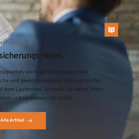
NE-MAGAZIN
sicherungs-News
uigkeiten, wichtige Änderungen oder 
iche und gewinnbringende Tipps, wir halten 
uf dem Laufenden. Schauen Sie daher öfters 
orbei und verpassen Sie nichts.
Alle Artikel