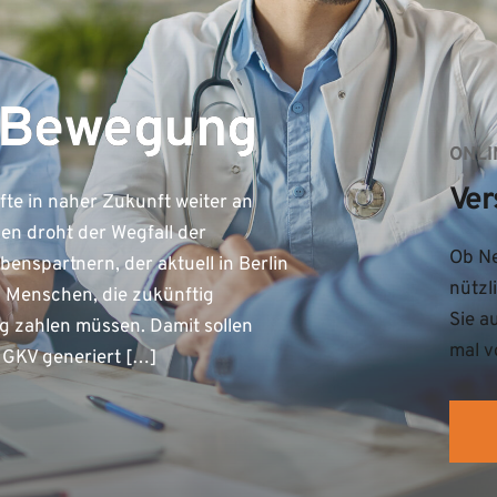
 Bewegung
ONLI
Ver
te in naher Zukunft weiter an
en droht der Wegfall der
Ob Ne
enspartnern, der aktuell in Berlin
nützl
en Menschen, die zukünftig
Sie a
g zahlen müssen. Damit sollen
mal v
 GKV generiert […]