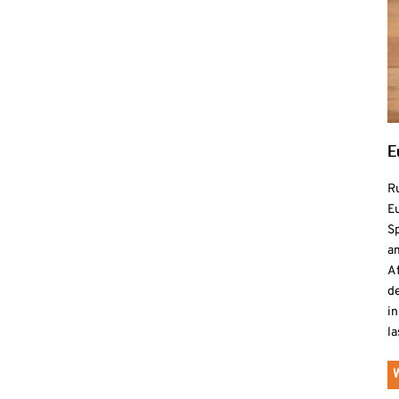
E
R
Eu
S
a
At
de
in
la