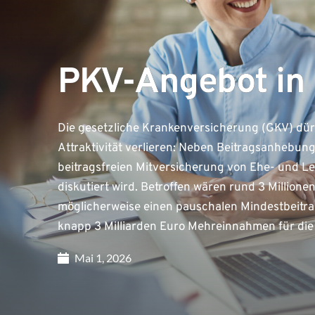
PKV-Angebot in
Die gesetzliche Krankenversicherung (GKV) dürf
Attraktivität verlieren: Neben Beitragsanhebung
beitragsfreien Mitversicherung von Ehe- und Leb
diskutiert wird. Betroffen wären rund 3 Million
möglicherweise einen pauschalen Mindestbeitra
knapp 3 Milliarden Euro Mehreinnahmen für die
Mai 1, 2026