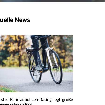
uelle News
rstes Fahrradpolicen-Rating legt große
nterschiede offen