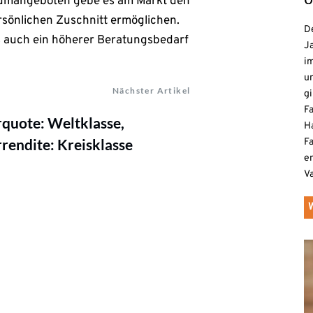
umangeboten gebe es am Markt den
ersönlichen Zuschnitt ermöglichen.
De
gs auch ein höherer Beratungsbedarf
Ja
i
u
Nächster Artikel
gi
F
quote: Weltklasse,
H
rendite: Kreisklasse
Fa
e
V