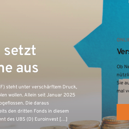
ONLI
 setzt
Ver
me aus
Ob Ne
nützl
Sie a
IF) steht unter verschärftem Druck,
mal v
olen wollen. Allein seit Januar 2025
abgeflossen. Die daraus
its den dritten Fonds in diesem
t des UBS (D) Euroinvest […]