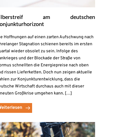
ilberstreif am deutschen
onjunkturhorizont
ie Hoffnungen auf einen zarten Aufschwung nach
hrelanger Stagnation schienen bereits im ersten
artal wieder obsolet zu sein. Infolge des
ankrieges und der Blockade der Straße von
ormus schnellten die Energiepreise nach oben
d rissen Lieferketten. Doch nun zeigen aktuelle
ahlen zur Konjunkturentwicklung, dass die
eutsche Wirtschaft durchaus auch mit dieser
rneuten Großkrise umgehen kann. […]
Weiterlesen