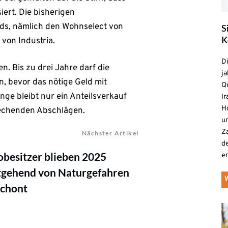
ert. Die bisherigen
s, nämlich den Wohnselect von
S
K
von Industria.
D
. Bis zu drei Jahre darf die
ja
 bevor das nötige Geld mit
Qu
nge bleibt nur ein Anteilsverkauf
Ir
H
prechenden Abschlägen.
un
Z
Nächster Artikel
d
besitzer blieben 2025
e
tgehend von Naturgefahren
schont