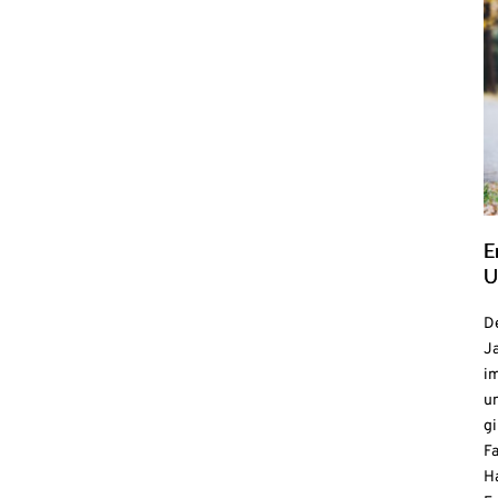
E
U
De
Ja
i
u
gi
F
H