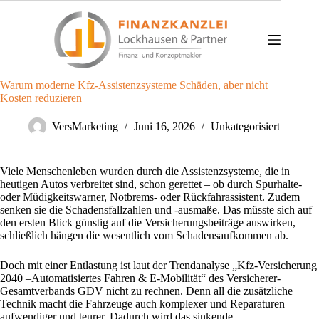
Zum
Inhalt
springen
Warum moderne Kfz-Assistenzsysteme Schäden, aber nicht
Kosten reduzieren
VersMarketing
Juni 16, 2026
Unkategorisiert
Viele Menschenleben wurden durch die Assistenzsysteme, die in
heutigen Autos verbreitet sind, schon gerettet – ob durch Spurhalte-
oder Müdigkeitswarner, Notbrems- oder Rückfahrassistent. Zudem
senken sie die Schadensfallzahlen und -ausmaße. Das müsste sich auf
den ersten Blick günstig auf die Versicherungsbeiträge auswirken,
schließlich hängen die wesentlich vom Schadensaufkommen ab.
Doch mit einer Entlastung ist laut der Trendanalyse „Kfz-Versicherung
2040 –Automatisiertes Fahren & E-Mobilität“ des Versicherer-
Gesamtverbands GDV nicht zu rechnen. Denn all die zusätzliche
Technik macht die Fahrzeuge auch komplexer und Reparaturen
aufwendiger und teurer. Dadurch wird das sinkende