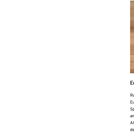
E
R
Eu
S
a
At
de