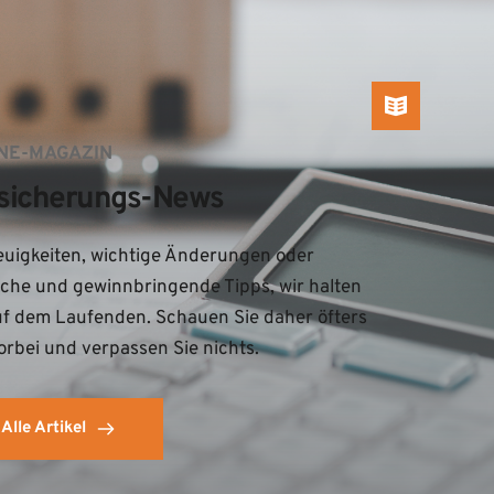
NE-MAGAZIN
sicherungs-News
uigkeiten, wichtige Änderungen oder 
iche und gewinnbringende Tipps, wir halten 
uf dem Laufenden. Schauen Sie daher öfters 
orbei und verpassen Sie nichts.
Alle Artikel