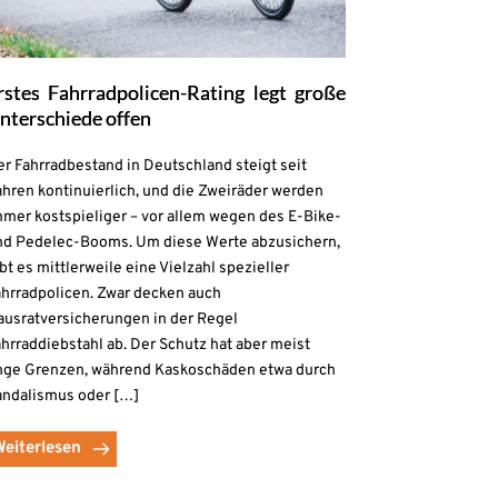
rstes Fahrradpolicen-Rating legt große
nterschiede offen
r Fahrradbestand in Deutschland steigt seit
hren kontinuierlich, und die Zweiräder werden
mmer kostspieliger – vor allem wegen des E-Bike-
nd Pedelec-Booms. Um diese Werte abzusichern,
bt es mittlerweile eine Vielzahl spezieller
ahrradpolicen. Zwar decken auch
ausratversicherungen in der Regel
hrraddiebstahl ab. Der Schutz hat aber meist
nge Grenzen, während Kaskoschäden etwa durch
andalismus oder […]
Weiterlesen