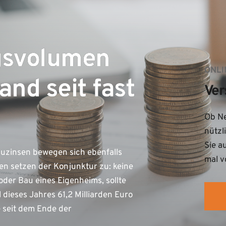
gsvolumen
ONLI
nd seit fast
Ver
Ob Ne
nützl
Sie a
Bauzinsen bewegen sich ebenfalls
mal v
en setzen der Konjunktur zu: keine
er Bau eines Eigenheims, sollte
dieses Jahres 61,2 Milliarden Euro
 seit dem Ende der