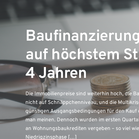
Baufinanzierun
auf höchstem Sta
4 Jahren
Die Immobilienpreise sind weiterhin hoch, die 
nicht auf Schnäppchenniveau, und die Multikris
günstigen Ausgangsbedingungen für den Kauf od
man meinen. Dennoch wurden im ersten Quartal 
an Wohnungsbaukrediten vergeben – so viel wie
Niedrigzinsphase […]