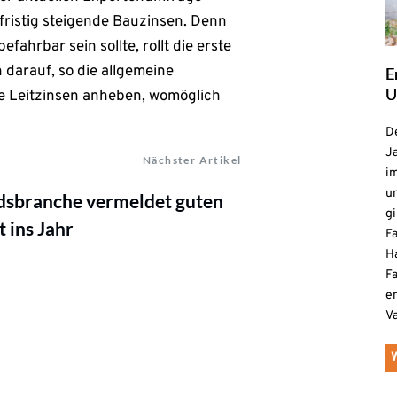
fristig steigende Bauzinsen. Denn
ahrbar sein sollte, rollt die erste
 darauf, so die allgemeine
E
U
ie Leitzinsen anheben, womöglich
De
Ja
Nächster Artikel
i
u
dsbranche vermeldet guten
gi
t ins Jahr
F
H
Fa
e
V